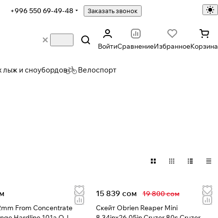
+996 550 69-49-48
Заказать звонок
Войти
Сравнение
Избранное
Корзина
х лыж и сноубордов
Велоспорт
ом
15 839 сом
19 800 сом
2mm From Concentrate
Скейт Obrien Reaper Mini
nge Hardline 101a OJ
8.34inx26.05in Cruzer 80s Cruzer