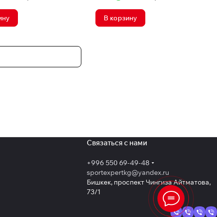
ину
В корзину
Связаться с нами
+996 550 69-49-48
sportexpertkg@yandex.ru
Бишкек, проспект Чингиза Айтматова,
73/1