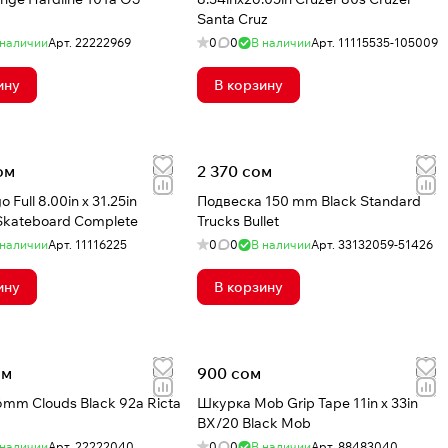
Santa Cruz
 наличии
Арт.
22222969
0
0
В наличии
Арт.
11115535-105009
ину
В корзину
ом
2 370 сом
 Full 8.00in x 31.25in
Подвеска 150 mm Black Standard
Skateboard Complete
Trucks Bullet
 наличии
Арт.
11116225
0
0
В наличии
Арт.
33132059-51426
ину
В корзину
ом
900 сом
mm Clouds Black 92a Ricta
Шкурка Mob Grip Tape 11in x 33in
BX/20 Black Mob
 наличии
Арт.
22222040
0
0
В наличии
Арт.
88483040