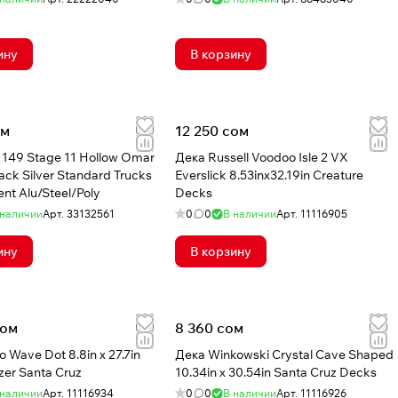
ину
В корзину
ом
12 250 сом
149 Stage 11 Hollow Omar
Дека Russell Voodoo Isle 2 VX
ack Silver Standard Trucks
Everslick 8.53inx32.19in Creature
nt Alu/Steel/Poly
Decks
 наличии
Арт.
33132561
0
0
В наличии
Арт.
11116905
ину
В корзину
сом
8 360 сом
 Wave Dot 8.8in x 27.7in
Дека Winkowski Crystal Cave Shaped
zer Santa Cruz
10.34in x 30.54in Santa Cruz Decks
 наличии
Арт.
11116934
0
0
В наличии
Арт.
11116926