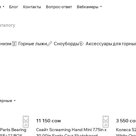
я
Блог
Контакты
Вопрос-ответ
Вебкамеры
инизм
Горные лыжи
Сноуборды
Аксессуары для горны
ярные
11 150 сом
3 550 с
Parts Bearing
Скейт Screaming Hand Mini 7.75in x
Колеса 5
ASE=12 BOX
30.00in Santa Cruz Skateboard
White Ora