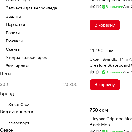
0
0
В наличии
Арт.
Запчасти для велосипеда
Защита
Перчатки
В корзину
Ролики
Рюкзаки
Скейты
11 150 сом
Уход за велосипедом
Скейт Swindler Mini 7.
Creature Skateboard
Экипировка
0
0
В наличии
Арт.
Цена
В корзину
Бренд
Santa Cruz
750 сом
Вид активности
Шкурка Griptape Mob
велоспорт
Black Mob
Сезон
0
0
В наличии
Арт.