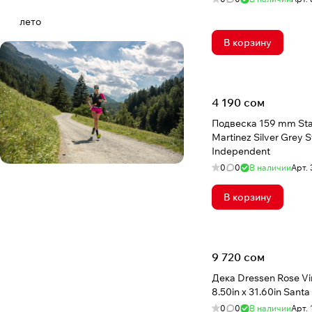
лето
В корзину
4 190 сом
Подвеска 159 mm Stag
Martinez Silver Grey 
Independent
0
0
В наличии
Арт.
В корзину
9 720 сом
Дека Dressen Rose Vin
8.50in x 31.60in Sant
0
0
В наличии
Арт.