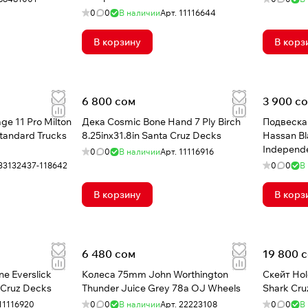
0
0
В наличии
Арт.
11116644
В корзину
В корз
6 800 сом
3 900 с
e 11 Pro Milton
Дека Cosmic Bone Hand 7 Ply Birch
Подвеска 
Standard Trucks
8.25inx31.8in Santa Cruz Decks
Hassan Bl
Independe
0
0
В наличии
Арт.
11116916
33132437-118642
0
0
В
В корзину
В корз
6 480 сом
19 800 
e Everslick
Колеса 75mm John Worthington
Скейт Holo
a Cruz Decks
Thunder Juice Grey 78a OJ Wheels
Shark Cru
11116920
0
0
В наличии
Арт.
22223108
0
0
В