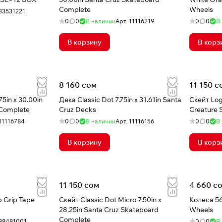
Complete
Wheels
33531221
0
0
В наличии
Арт.
11116219
0
0
В
В корзину
В корз
8 160 сом
11 150 с
75in x 30.00in
Дека Classic Dot 7.75in x 31.61in Santa
Скейт Logo
 Complete
Cruz Decks
Creature 
11116784
0
0
В наличии
Арт.
11116156
0
0
В
В корзину
В корз
11 150 сом
4 660 с
 Grip Tape
Скейт Classic Dot Micro 7.50in x
Колеса 56
28.25in Santa Cruz Skateboard
Wheels
Complete
88481001
0
0
В