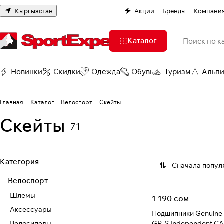
Кыргызстан
Акции
Бренды
Компани
Каталог
Новинки
Скидки
Одежда
Обувь
Туризм
Альп
Главная
Каталог
Велоспорт
Скейты
Скейты
71
Категория
Сначала попул
Велоспорт
Шлемы
1 190 сом
Аксессуары
Подшипники Genuine 
Велосипеды
GP-S Independent C