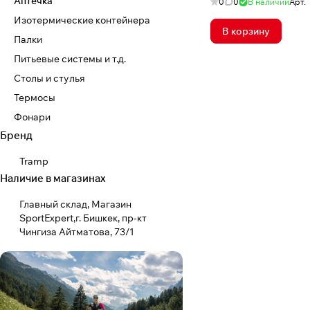
Аптечка
0
0
В наличии
Арт.
Изотермические контейнера
В корзину
Палки
Питьевые системы и т.д.
Столы и стулья
Термосы
Фонари
Бренд
Tramp
Наличие в магазинах
Главный склад, Магазин
SportExpert,г. Бишкек, пр-кт
Чингиза Айтматова, 73/1