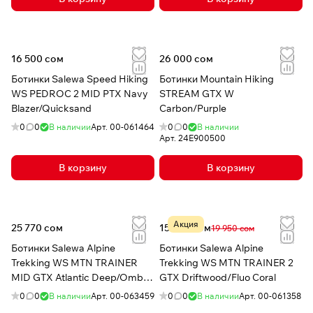
16 500 сом
26 000 сом
Ботинки Salewa Speed Hiking
Ботинки Mountain Hiking
WS PEDROC 2 MID PTX Navy
STREAM GTX W
Blazer/Quicksand
Carbon/Purple
0
0
В наличии
Арт.
00-061464
0
0
В наличии
Арт.
24E900500
В корзину
В корзину
Акция
25 770 сом
15 959 сом
19 950 сом
Ботинки Salewa Alpine
Ботинки Salewa Alpine
Trekking WS MTN TRAINER
Trekking WS MTN TRAINER 2
MID GTX Atlantic Deep/Ombre
GTX Driftwood/Fluo Coral
Blue
0
0
В наличии
Арт.
00-063459
0
0
В наличии
Арт.
00-061358