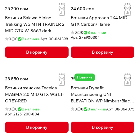
25 200 сом
24 600 сом
Ботинки Salewa Alpine
Ботинки Approach TX4 MID
Trekking WS MTN TRAINER 2
GTX Carbon/Flame
MID GTX W-8669 dark
0
0
В наличии
denim/black
Арт.
27E900304
0
0
В наличии
Арт.
00-061398
В корзину
В корзину
Новинка
23 850 сом
35 380 сом
Ботинки женские Tecnica
Ботинки Dynafit
MAGMA 2.0 MID GTX WS LT-
Mountaineering UNI
GREY-RED
ELEVATION WP Nimbus/Black
Out
0
0
В наличии
0
0
В наличии
Арт.
08-064075
Арт.
21251200-004
В корзину
В корзину