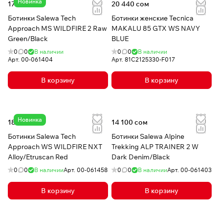
Новинка
17 190 сом
20 440 сом
Ботинки Salewa Tech
Ботинки женские Tecnica
Approach MS WILDFIRE 2 Raw
MAKALU 85 GTX WS NAVY
Green/Black
BLUE
0
0
В наличии
0
0
В наличии
Арт.
00-061404
Арт.
81C2125330-F017
В корзину
В корзину
Новинка
18 200 сом
14 100 сом
Ботинки Salewa Tech
Ботинки Salewa Alpine
Approach WS WILDFIRE NXT
Trekking ALP TRAINER 2 W
Alloy/Etruscan Red
Dark Denim/Black
0
0
В наличии
Арт.
00-061458
0
0
В наличии
Арт.
00-061403
В корзину
В корзину