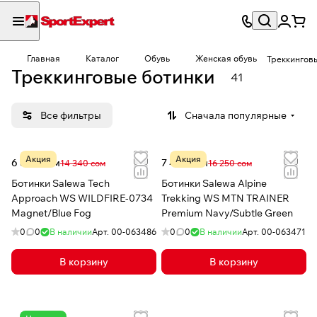
Главная
Каталог
Обувь
Женская обувь
Треккингов
Треккинговые ботинки
41
Все фильтры
Сначала популярные
Акция
Акция
6 846 сом
7 491 сом
14 340 сом
16 250 сом
Ботинки Salewa Tech
Ботинки Salewa Alpine
Approach WS WILDFIRE-0734
Trekking WS MTN TRAINER
Magnet/Blue Fog
Premium Navy/Subtle Green
0
0
В наличии
Арт.
00-063486
0
0
В наличии
Арт.
00-063471
В корзину
В корзину