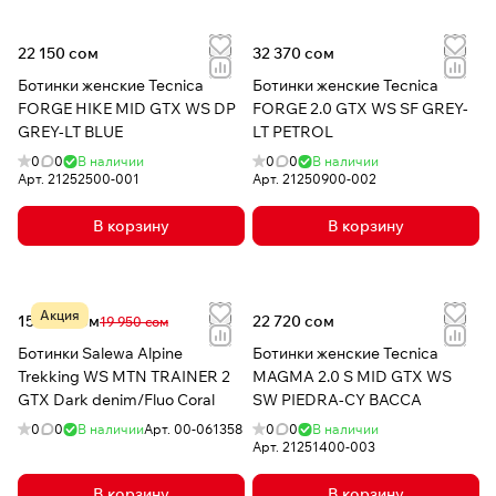
22 150 сом
32 370 сом
Ботинки женские Tecnica
Ботинки женские Tecnica
FORGE HIKE MID GTX WS DP
FORGE 2.0 GTX WS SF GREY-
GREY-LT BLUE
LT PETROL
0
0
В наличии
0
0
В наличии
Арт.
21252500-001
Арт.
21250900-002
В корзину
В корзину
Акция
15 959 сом
22 720 сом
19 950 сом
Ботинки Salewa Alpine
Ботинки женские Tecnica
Trekking WS MTN TRAINER 2
MAGMA 2.0 S MID GTX WS
GTX Dark denim/Fluo Coral
SW PIEDRA-CY BACCA
0
0
В наличии
Арт.
00-061358
0
0
В наличии
Арт.
21251400-003
В корзину
В корзину