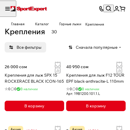
Главная
Каталог
Горные лыжи
Крепления
Крепления
30
Все фильтры
Сначала популярные
26 000 сом
40 950 сом
Крепления для лыж SPX 15
Крепления для лыж F12 TOUR
ROCKERACE BLACK ICON-165
EPF black-anthracite-L 110mm
0
0
В наличии
0
0
В наличии
Арт.
19B1200.101.1.L
В корзину
В корзину
Акция
Акция