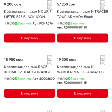
9 200 сом
57 250 сом
Крепления для лыж NX JR 7
Крепления для лыж N TRACER
LIFTER B73 BLACK-ICON
TOUR ARMADA Black
0
0
В наличии
Арт.
FCHA076
0
0
В наличии
Арт.
RD0000040110
В корзину
В корзину
18 950 сом
19 300 сом
Крепления для лыж RACE
Крепления для лыж N
XCOMP 12 BLACK/ORANGE
WARDEN MNC 13 Armada B
0
0
В наличии
Арт.
8C008600
0
0
В наличии
Арт.
RD0000004115
В корзину
В корзину