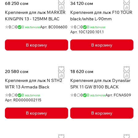
68 250 сом
34 120 сом
Крепления для лыж MARKER
Крепления для лыж F10 TOUR
KINGPIN 13 - 125MM BLAC
black/white L-90mm
0
0
В наличии
Арт.
8C006600
0
0
В наличии
Арт.
10C1200.101.1
В корзину
В корзину
20 580 сом
18 620 сом
Крепления для лыж N STH2
Крепления для лыж Dynastar
WTR 13 Armada Black
SPX 11 GW B100 BLACK
0
0
В наличии
0
0
В наличии
Арт.
FCNAS09
Арт.
RD0000002115
В корзину
В корзину