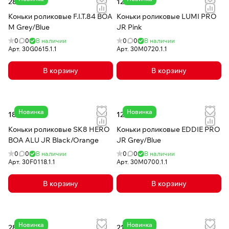
28 120 сом
12 980 сом
Коньки роликовые F.I.T.84 BOA
Коньки роликовые LUMI PRO
M Grey/Blue
JR Pink
0
0
В наличии
0
0
В наличии
Арт.
30G0615.1.1
Арт.
30M0720.1.1
В корзину
В корзину
Новинка
Новинка
18 380 сом
12 980 сом
Коньки роликовые SK8 HERO
Коньки роликовые EDDIE PRO
BOA ALU JR Black/Orange
JR Grey/Blue
0
0
В наличии
0
0
В наличии
Арт.
30F0118.1.1
Арт.
30M0700.1.1
В корзину
В корзину
Новинка
Новинка
28 120 сом
21 630 сом