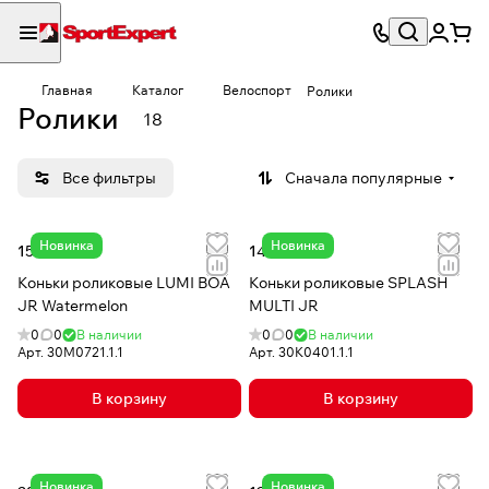
Главная
Каталог
Велоспорт
Ролики
Ролики
18
Все фильтры
Сначала популярные
Новинка
Новинка
15 140 сом
14 060 сом
Коньки роликовые LUMI BOA
Коньки роликовые SPLASH
JR Watermelon
MULTI JR
0
0
В наличии
0
0
В наличии
Арт.
30M0721.1.1
Арт.
30K0401.1.1
В корзину
В корзину
Новинка
Новинка