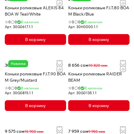
Коньки роликовые ALEXIS 84
Коньки роликовые F.I.T.80 BOA
BOA W Teal/White
M Black/Blue
0
0
В наличии
0
0
В наличии
Арт.
30G0617.1.1
Арт.
30H0000.1.1
В корзину
В корзину
Новинка
30 280 сом
8 656 сом
10 820 сом
Коньки роликовые F.I.T.90 BOA
Коньки роликовые RAIDER
M Grey/Mustard
BEAM
0
0
В наличии
0
0
В наличии
Арт.
30G0815.1.1
Арт.
30G0135.1.1
В корзину
В корзину
9 575 сом
7 959 сом
15 900 сом
9 950 сом