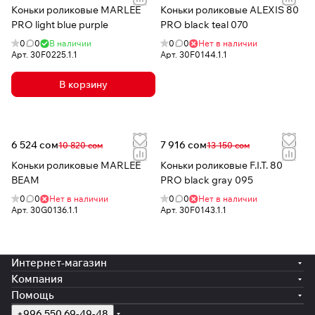
Коньки роликовые MARLEE
Коньки роликовые ALEXIS 80
PRO light blue purple
PRO black teal 070
0
0
В наличии
0
0
Нет в наличии
Арт.
30F0225.1.1
Арт.
30F0144.1.1
В корзину
6 524 сом
7 916 сом
10 820 сом
13 150 сом
Коньки роликовые MARLEE
Коньки роликовые F.I.T. 80
BEAM
PRO black gray 095
0
0
Нет в наличии
0
0
Нет в наличии
Арт.
30G0136.1.1
Арт.
30F0143.1.1
Интернет-магазин
Компания
Помощь
+996 550 69-49-48