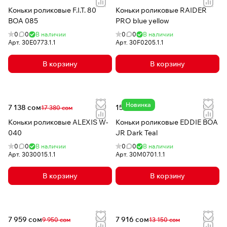
Коньки роликовые F.I.T. 80
Коньки роликовые RAIDER
BOA 085
PRO blue yellow
0
0
В наличии
0
0
В наличии
Арт.
30E0773.1.1
Арт.
30F0205.1.1
В корзину
В корзину
Новинка
7 138 сом
15 140 сом
17 380 сом
Коньки роликовые ALEXIS W-
Коньки роликовые EDDIE BOA
040
JR Dark Teal
0
0
В наличии
0
0
В наличии
Арт.
3030015.1.1
Арт.
30M0701.1.1
В корзину
В корзину
7 959 сом
7 916 сом
9 950 сом
13 150 сом