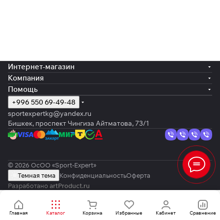
Интернет-магазин
Компания
Помощь
+996 550 69-49-48
sportexpertkg@yandex.ru
Бишкек, проспект Чингиза Айтматова, 73/1
© 2026 ОсОО «Sport-Expert»
Темная тема
Конфиденциальность
Оферта
Разработано
artProduct.ru
Главная
Каталог
Корзина
Избранные
Кабинет
Сравнение